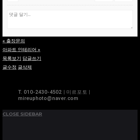
«
출장문의
아파트 인테리어
»
목록보기
답글쓰기
글수정
글삭제
TOP
BACK TO
T. 010-2430-4502 | 미르포토 |
mireuphoto@naver.com
CLOSE SIDEBAR