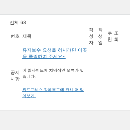
전체 68
작
작
추
조
번호
제목
성
성
천
회
자
일
유지보수 요청을 하시려면 이곳
을 클릭하여 주세요~
이 웹사이트에 치명적인 오류가 있
공지
습니다.
사항
워드프레스 장애복구에 관해 더 알
아보기.