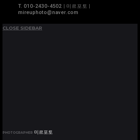
T. 010-2430-4502 | 미르포토 |
mireuphoto@naver.com
CLOSE SIDEBAR
미르포토
PHOTOGRAPHER