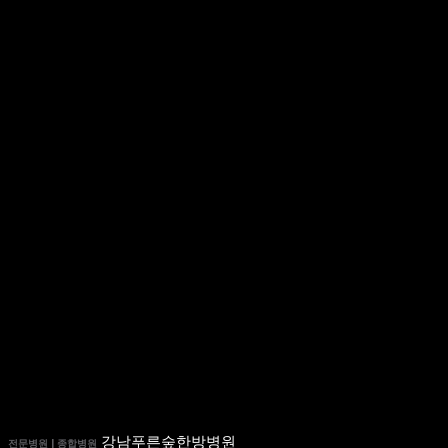
강남푸른숲한방병원
전문병원 | 종합병원